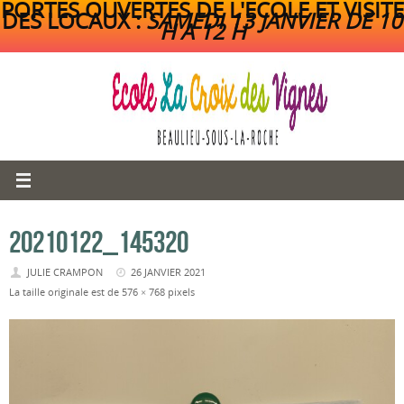
PORTES OUVERTES DE L'ECOLE ET VISITE
DES LOCAUX :
SAMEDI 13 JANVIER DE 10
H A 12 H
Passer
au
contenu
20210122_145320
JULIE CRAMPON
26 JANVIER 2021
La taille originale est de
576 × 768
pixels