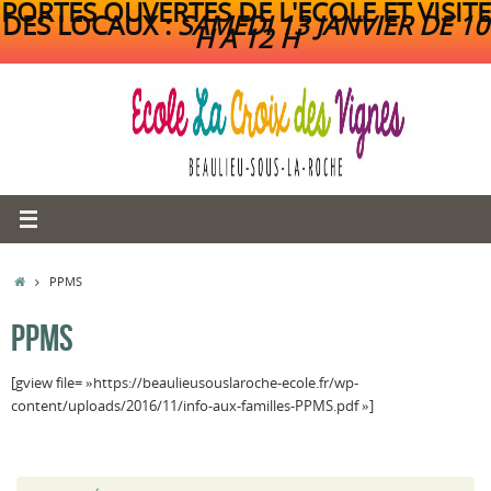
PORTES OUVERTES DE L'ECOLE ET VISITE
DES LOCAUX :
SAMEDI 13 JANVIER DE 10
H A 12 H
Passer
au
contenu
ACCUEIL
PPMS
PPMS
[gview file= »https://beaulieusouslaroche-ecole.fr/wp-
content/uploads/2016/11/info-aux-familles-PPMS.pdf »]