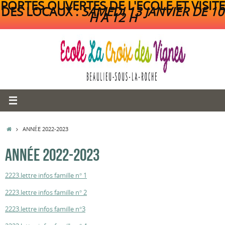
PORTES OUVERTES DE L'ECOLE ET VISITE
DES LOCAUX :
SAMEDI 13 JANVIER DE 10
H A 12 H
Passer
au
contenu
ACCUEIL
ANNÉE 2022-2023
ANNÉE 2022-2023
2223.lettre infos famille n° 1
2223.lettre infos famille n° 2
2223.lettre infos famille n°3