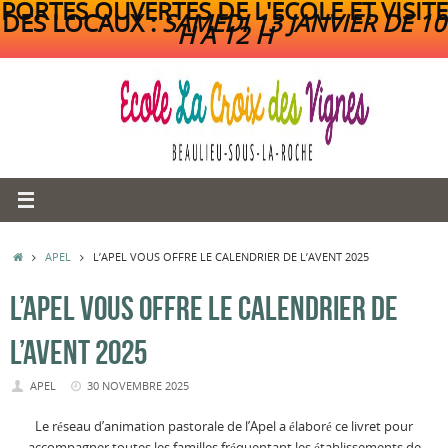
PORTES OUVERTES DE L'ECOLE ET VISITE
DES LOCAUX :
SAMEDI 13 JANVIER DE 10
H A 12 H
Passer
au
contenu
ACCUEIL
APEL
L’APEL VOUS OFFRE LE CALENDRIER DE L’AVENT 2025
L’APEL VOUS OFFRE LE CALENDRIER DE
L’AVENT 2025
APEL
30 NOVEMBRE 2025
Le réseau d’animation pastorale de l’Apel a élaboré ce livret pour
accompagner toutes les familles fréquentant les établissements de