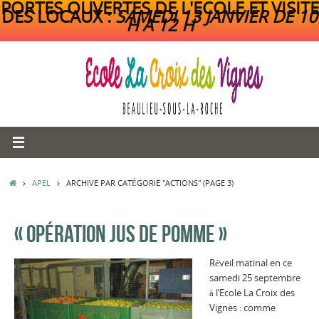
PORTES OUVERTES DE L'ECOLE ET VISITE
DES LOCAUX :
SAMEDI 13 JANVIER DE 10
H A 12 H
Passer
au
contenu
ACCUEIL
APEL
ARCHIVE PAR CATÉGORIE "ACTIONS"
(PAGE 3)
« OPÉRATION JUS DE POMME »
Réveil matinal en ce
samedi 25 septembre
à l’Ecole La Croix des
Vignes : comme