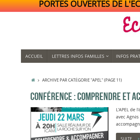
PORTES OUVERTES DE L'ECO
Passer
au
contenu
PASSER
ACCUEIL
LETTRES INFOS FAMILLES
INFOS PRA
AU
CONTENU
ACCUEIL
ARCHIVE PAR CATÉGORIE "APEL"
(PAGE 11)
CONFÉRENCE : COMPRENDRE ET A
L’APEL de l
avec Agnès 
accompagne
SUITE…