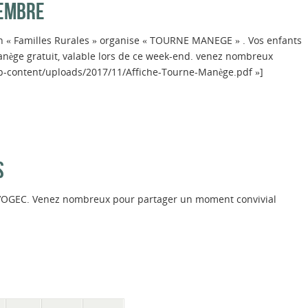
VEMBRE
n « Familles Rurales » organise « TOURNE MANEGE » . Vos enfants
manège gratuit, valable lors de ce week-end. venez nombreux
/wp-content/uploads/2017/11/Affiche-Tourne-Manège.pdf »]
S
t l’OGEC. Venez nombreux pour partager un moment convivial