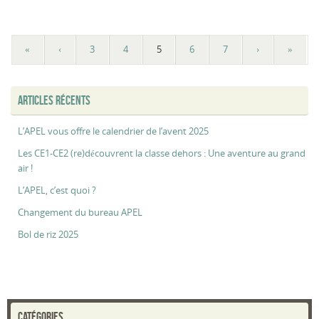
«
‹
3
4
5
6
7
›
»
ARTICLES RÉCENTS
L’APEL vous offre le calendrier de l’avent 2025
Les CE1-CE2 (re)découvrent la classe dehors : Une aventure au grand
air !
L’APEL, c’est quoi ?
Changement du bureau APEL
Bol de riz 2025
CATÉGORIES