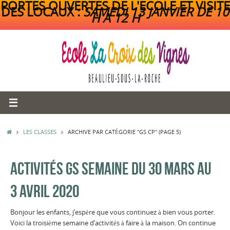
PORTES OUVERTES DE L'ECOLE ET VISITE
DES LOCAUX :
SAMEDI 13 JANVIER DE 10
H A 12 H
Passer
au
contenu
ACCUEIL
LES CLASSES
ARCHIVE PAR CATÉGORIE "GS CP"
(PAGE 5)
ACTIVITÉS GS SEMAINE DU 30 MARS AU
3 AVRIL 2020
Bonjour les enfants, j’espère que vous continuez à bien vous porter.
Voici la troisième semaine d’activités à faire à la maison. On continue