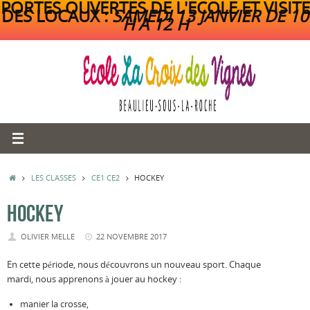
PORTES OUVERTES DE L'ECOLE ET VISITE
DES LOCAUX :
SAMEDI 13 JANVIER DE 10
H A 12 H
Passer
au
contenu
ACCUEIL
LES CLASSES
CE1 CE2
HOCKEY
HOCKEY
OLIVIER MELLE
22 NOVEMBRE 2017
En cette période, nous découvrons un nouveau sport. Chaque
mardi, nous apprenons à jouer au hockey :
manier la crosse,