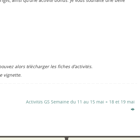
gés, ainsi qu’une activité bonus. Je vous souhaite une belle
ouvez alors télécharger les fiches d’activités.
 vignette.
Activités GS Semaine du 11 au 15 mai + 18 et 19 mai