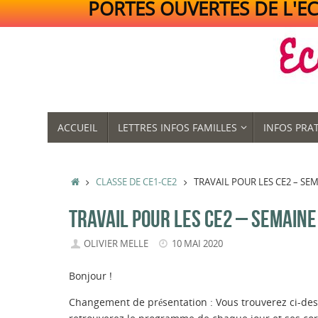
PORTES OUVERTES DE L'ECO
Passer
au
contenu
PASSER
ACCUEIL
LETTRES INFOS FAMILLES
INFOS PRA
AU
CONTENU
ACCUEIL
CLASSE DE CE1-CE2
TRAVAIL POUR LES CE2 – SEM
TRAVAIL POUR LES CE2 – SEMAINE 
OLIVIER MELLE
10 MAI 2020
Bonjour !
Changement de présentation : Vous trouverez ci-desso