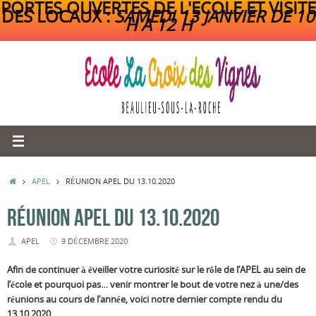
PORTES OUVERTES DE L'ECOLE ET VISITE
DES LOCAUX :
SAMEDI 13 JANVIER DE 10
H A 12 H
Passer
au
contenu
ACCUEIL
APEL
RÉUNION APEL DU 13.10.2020
RÉUNION APEL DU 13.10.2020
APEL
9 DÉCEMBRE 2020
Afin de continuer à éveiller votre curiosité sur le rôle de l’APEL au sein de
l’école et pourquoi pas… venir montrer le bout de votre nez à une/des
réunions au cours de l’année, voici notre dernier compte rendu du
13.10.2020.