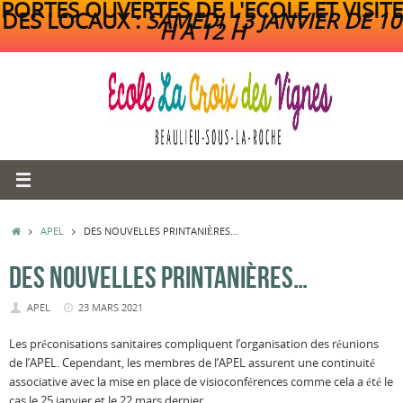
PORTES OUVERTES DE L'ECOLE ET VISITE
DES LOCAUX :
SAMEDI 13 JANVIER DE 10
H A 12 H
Passer
au
contenu
ACCUEIL
APEL
DES NOUVELLES PRINTANIÈRES…
DES NOUVELLES PRINTANIÈRES…
APEL
23 MARS 2021
Les préconisations sanitaires compliquent l’organisation des réunions
de l’APEL. Cependant, les membres de l’APEL assurent une continuité
associative avec la mise en place de visioconférences comme cela a été le
cas le 25 janvier et le 22 mars dernier.