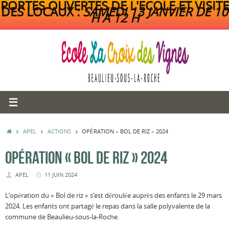
PORTES OUVERTES DE L'ECOLE ET VISITE
DES LOCAUX :
SAMEDI 13 JANVIER DE 10
H A 12 H
Passer
au
contenu
ACCUEIL
APEL
ACTIONS
OPÉRATION « BOL DE RIZ » 2024
OPÉRATION « BOL DE RIZ » 2024
APEL
11 JUIN 2024
L’opération du « Bol de riz » s’est déroulée auprès des enfants le 29 mars
2024. Les enfants ont partagé le repas dans la salle polyvalente de la
commune de Beaulieu-sous-la-Roche.