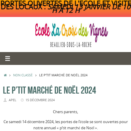
PORTES OUVERTES DE L'ECOLE ET VISITE
DES LOCAUX :
SAMEDI 13 JANVIER DE 10
H A 12 H
Passer
au
contenu
ACCUEIL
NON CLASSÉ
LE P’TIT MARCHÉ DE NOËL 2024
LE P’TIT MARCHÉ DE NOËL 2024
APEL
15 DÉCEMBRE 2024
Chers parents,
Ce samedi 14 décembre 2024, les portes de l’école se sont ouvertes pour
notre annuel « p’tit marché de Noël ».