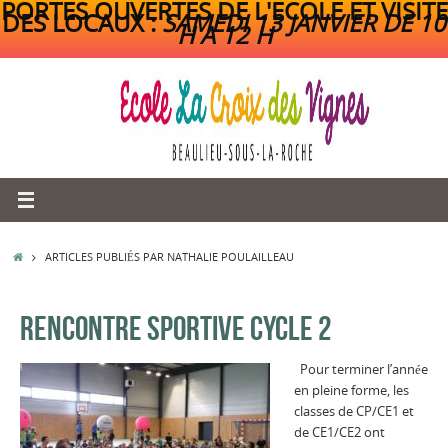
PORTES OUVERTES DE L'ECOLE ET VISITE
DES LOCAUX :
SAMEDI 13 JANVIER DE 10
H A 12 H
Passer
au
contenu
ACCUEIL
ARTICLES PUBLIÉS PAR NATHALIE POULAILLEAU
RENCONTRE SPORTIVE CYCLE 2
Pour terminer l’année
en pleine forme, les
classes de CP/CE1 et
de CE1/CE2 ont