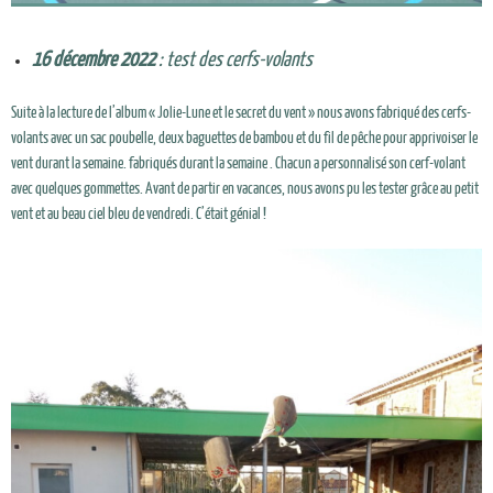
16 décembre 2022
: test des cerfs-volants
Suite à la lecture de l’album « Jolie-Lune et le secret du vent » nous avons fabriqué des cerfs-
volants avec un sac poubelle, deux baguettes de bambou et du fil de pêche pour apprivoiser le
vent durant la semaine. fabriqués durant la semaine . Chacun a personnalisé son cerf-volant
avec quelques gommettes. Avant de partir en vacances, nous avons pu les tester grâce au petit
vent et au beau ciel bleu de vendredi. C’était génial !