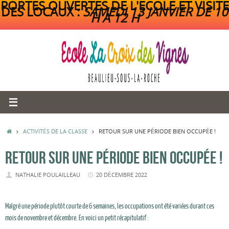
PORTES OUVERTES DE L'ECOLE ET VISITE
DES LOCAUX :
SAMEDI 13 JANVIER DE 10
H A 12 H
Passer
au
contenu
ACCUEIL
ACTIVITÉS DE LA CLASSE
RETOUR SUR UNE PÉRIODE BIEN OCCUPÉE !
RETOUR SUR UNE PÉRIODE BIEN OCCUPÉE !
NATHALIE POULAILLEAU
20 DÉCEMBRE 2022
Malgré une période plutôt courte de 6 semaines, les occupations ont été variées durant ces
mois de novembre et décembre. En voici un petit récapitulatif :