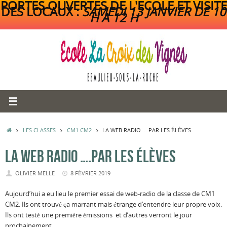
PORTES OUVERTES DE L'ECOLE ET VISITE
DES LOCAUX :
SAMEDI 13 JANVIER DE 10
H A 12 H
Passer
au
contenu
ACCUEIL
LES CLASSES
CM1 CM2
LA WEB RADIO ….PAR LES ÉLÈVES
LA WEB RADIO ….PAR LES ÉLÈVES
OLIVIER MELLE
8 FÉVRIER 2019
Aujourd’hui a eu lieu le premier essai de web-radio de la classe de CM1
CM2. Ils ont trouvé ça marrant mais étrange d’entendre leur propre voix.
Ils ont testé une première émissions et d’autres verront le jour
prochainement..