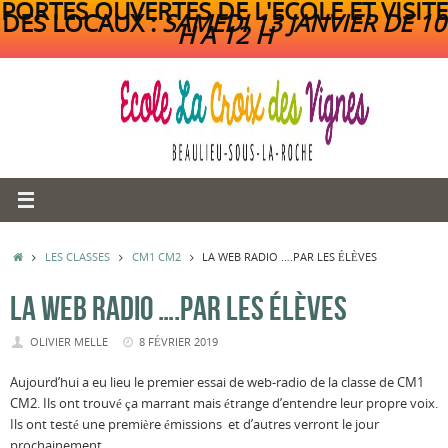
PORTES OUVERTES DE L'ECOLE ET VISITE
DES LOCAUX :
SAMEDI 13 JANVIER DE 10
H A 12 H
Passer
au
contenu
ACCUEIL
LES CLASSES
CM1 CM2
LA WEB RADIO ….PAR LES ÉLÈVES
LA WEB RADIO ….PAR LES ÉLÈVES
OLIVIER MELLE
8 FÉVRIER 2019
Aujourd’hui a eu lieu le premier essai de web-radio de la classe de CM1
CM2. Ils ont trouvé ça marrant mais étrange d’entendre leur propre voix.
Ils ont testé une première émissions et d’autres verront le jour
prochainement..