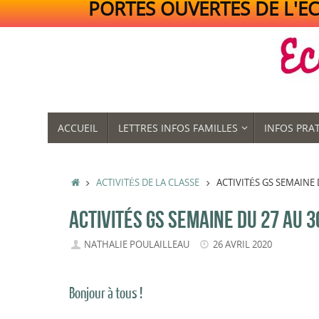
PORTES OUVERTES DE L'ECO
Passer
au
contenu
PASSER
ACCUEIL
LETTRES INFOS FAMILLES
INFOS PRA
AU
CONTENU
ACCUEIL
ACTIVITÉS DE LA CLASSE
ACTIVITÉS GS SEMAINE 
ACTIVITÉS GS SEMAINE DU 27 AU 3
NATHALIE POULAILLEAU
26 AVRIL 2020
Bonjour à tous !