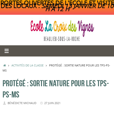
PORTES OUVERTES DE L'ECOLE ET VISITE
DES LOCAUX :
SAMEDI 13 JANVIER DE 10
H A 12 H
Passer
au
contenu
ACCUEIL
ACTIVITÉS DE LA CLASSE
PROTÉGÉ : SORTIE NATURE POUR LES TPS-PS-
MS
PROTÉGÉ : SORTIE NATURE POUR LES TPS-
PS-MS
BÉNÉDICTE MICHAUD
27 JUIN 2021