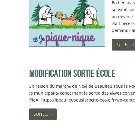
En lien ave
sensibilise
au devenir 
était néces
demandé au
SUITE…
MODIFICATION SORTIE ÉCOLE
En raison du marché de Noël de Beaulieu sous la R
la municipalité concernant la sortie des élèves ce v
file= »https://beaulieusouslaroche-ecole.fr/wp-con
SUITE…