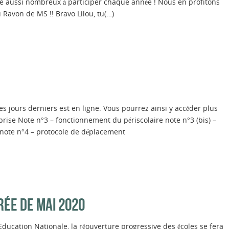
tre aussi nombreux à participer chaque année ! Nous en profitons
u Ravon de MS !! Bravo Lilou, tu(…)
s jours derniers est en ligne. Vous pourrez ainsi y accéder plus
rise Note n°3 – fonctionnement du périscolaire note n°3 (bis) –
) note n°4 – protocole de déplacement
RÉE DE MAI 2020
ducation Nationale, la réouverture progressive des écoles se fera