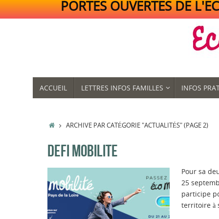
PORTES OUVERTES DE L'ECO
Passer
au
contenu
PASSER
ACCUEIL
LETTRES INFOS FAMILLES
INFOS PRA
AU
CONTENU
ACCUEIL
ARCHIVE PAR CATÉGORIE "ACTUALITÉS"
(PAGE 2)
DEFI MOBILITE
Pour sa deu
25 septemb
participe p
territoire à